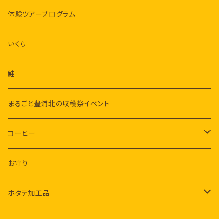
体験ツアープログラム
いくら
鮭
まるごと豊浦北の収穫祭イベント
コーヒー
コーヒー豆
お守り
コーヒー粉
ホタテ加工品