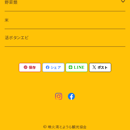
帆立オイル漬け
野菜類
まるごと味付けホタテ
さつまいも
米
わさび
活ボタンエビ
行者にんにく
保存
シェア
LINE
ポスト
© 噴火湾とようら観光協会