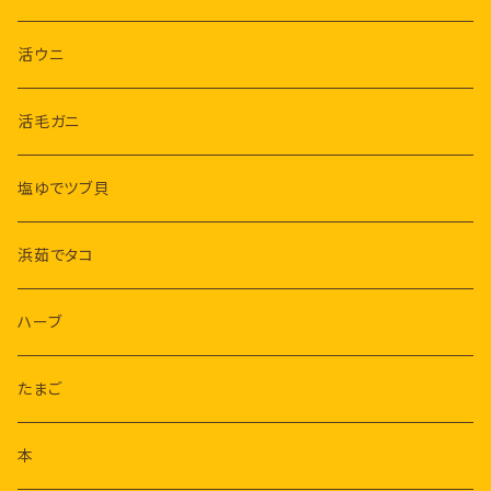
スイーツ（マンマとようら）
ハム・ソーセージ
活ウニ
活毛ガニ
塩ゆでツブ貝
浜茹でタコ
ハーブ
たまご
本